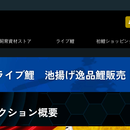
飼育資材
ストア
ライブ鯉
初鯉
ショッピン
ライブ鯉 池揚げ逸品鯉販売
クション概要