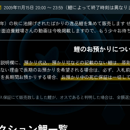
間
2009年11月15日 20:00 〜 23:59（鯉によって終了時刻は異な
09年）の秋に池揚げされたばかりの逸品鯉を集めて販売します
※面迫養鯉場さんの動画は今晩掲載しますので、もう少々お待
鯉のお預かりにつ
の説明欄に、
預かり代込、預かり可などの記載のない鯉は、原
得ない理由で長期のお預かりを希望される場合は、必ず、入札
鯉を長期間お預かりする場合、
お預かり中の死亡保証は一切し
。
ス保証にて販売致しました鯉が、オスであると判明した場合は、全額返
クション鯉一覧