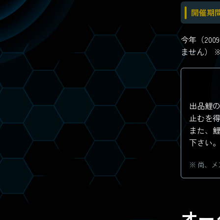
開催期
今年（20
ません） 
出品鯉
止むを
また、
下さい
尚、メ
オー