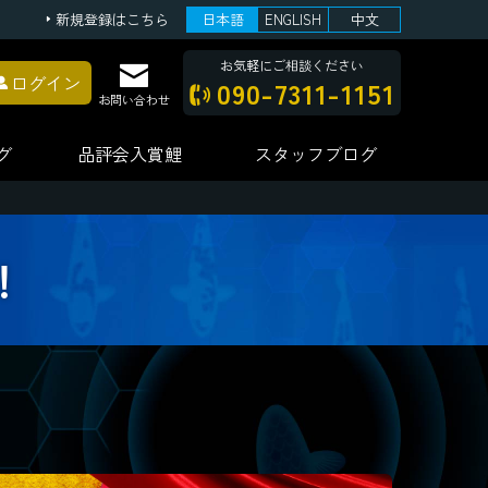
新規登録はこちら
日本語
ENGLISH
中文
お気軽にご相談ください
ログイン
090-7311-1151
お問い合わせ
グ
品評会
入賞鯉
スタッフ
ブログ
！