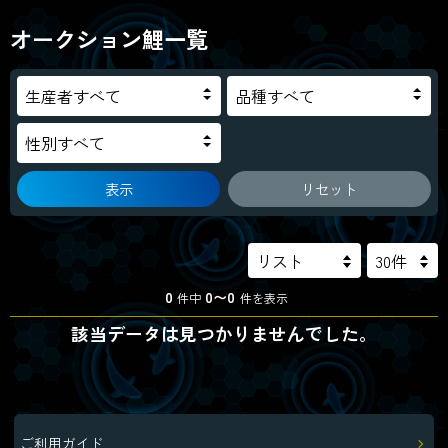
オークション鯉一覧
表示
リセット
0
0〜0
件中
件を表示
該当データは見つかりませんでした。
ご利用ガイド