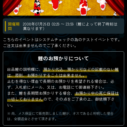
開催期
2008年07月26日 02:29 〜 23:59（鯉によって終了時刻は
間
異なります）
こちらのイベントはシステムチェックの為のテストイベントです。
ご注文は出来ませんのでご了承ください。
鯉のお預かりについて
出品鯉の説明欄に、
預かり代込、預かり可などの記載のない鯉
は、原則、お預かりすることは出来ません。
止むを得ない理由で長期のお預かりを希望される場合は、必
ず、入札前にメール、又は、お電話にて御連絡下さい。
また、鯉を長期間お預かりする場合、
お預かり中の死亡保証は
一切しておりません
ので、その点をご了承の上、御依頼下さ
い。
尚、メス保証にて販売致しました鯉が、オスであると判明した場合
は、全額返金とさせて頂きます。