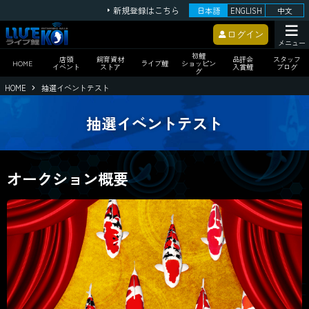
新規登録はこちら
日本語
ENGLISH
中文
ログイン
メニュー
初鯉
店頭
飼育資材
品評会
スタッフ
HOME
ライブ鯉
ショッピン
イベント
ストア
入賞鯉
ブログ
グ
HOME
抽選イベントテスト
抽選イベントテスト
オークション概要