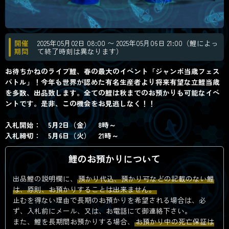
開催
2025年05月02日 08:00 〜 2025年05月06日 21:00（鯉によっ
期間
て終了時刻は異なります）
お待ちかねのライブ鯉、春の最大のイベント「ジャンボ当歳フェス
バトル」！今年も世界が認めた有名生産者より将来有望な立鯉当歳
を多数、出品致します。全ての鯉は秋までのお預かりも可能なイベ
ントです。是非、この機会をお見逃しなく！！
入札開始： 5月2日（金） 8時～
入札締切： 5月6日（火） 21時～
鯉のお預かりについて
出品鯉の説明欄に、
預かり代込、預かり可などの記載のない鯉
は、原則、お預かりすることは出来ません。
止むを得ない理由で長期のお預かりを希望される場合は、必
ず、入札前にメール、又は、お電話にて御連絡下さい。
また、鯉を長期間お預かりする場合、
お預かり中の死亡保証は