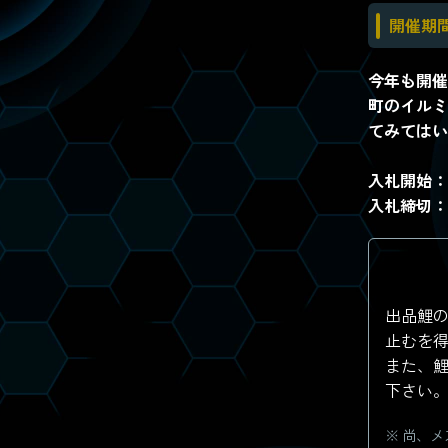
開催期
今年も開催
町のイルミ
てみてはい
入札開始：
入札締切：
出品鯉
止むを
また、
下さい
尚、メ