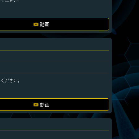
動画
承ください。
動画