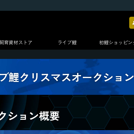
飼育資材
ストア
ライブ鯉
初鯉
ショッピン
ブ鯉クリスマスオークション 2
クション概要