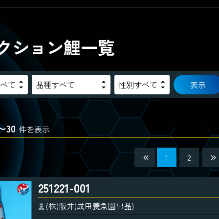
クション鯉一覧
表示
〜30
件を表示
1
2
251221-001
(株)阪井(成田養魚園出品)