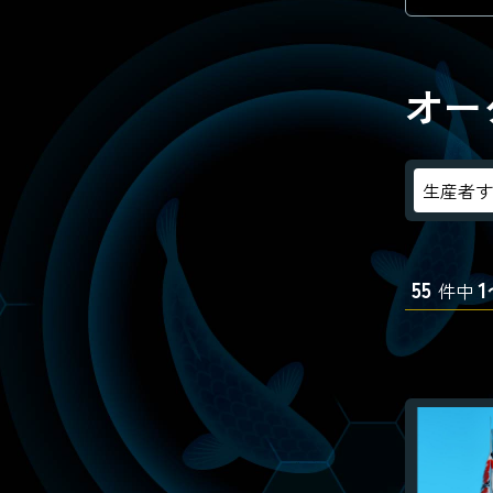
オー
55
1
件中