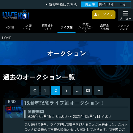
新規登録はこちら
日本語
ENGLISH
中文
ログイン
メニュー
初鯉
店頭
飼育資材
品評会
スタッフ
HOME
ライブ鯉
ショッピン
イベント
ストア
入賞鯉
ブログ
グ
HOME
オークション
過去のオークション一覧
1
2
3
...
121
18周年記念ライブ鯉オークション！
開催期間
2026年05月15日 08:00 〜 2026年05月17日 21:00
走り続けて18年。ライブ鯉は18周年を迎えることが出来ました。これも
ひとえに皆様のご支援の賜物と心より感謝しております。18年間のご