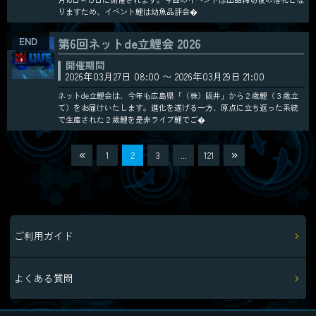
りますため、イベント鯉は幼魚品評会�
第6回ネットde立鯉会 2026
開催期間
2026年03月27日 08:00 〜 2026年03月29日 21:00
ネットde立鯉会は、今年も広島県「（株）阪井」から２歳鯉（３歳立
て）をお届けいたします。進化を遂げる一方、原点に立ち返った系統
で生産された２歳鯉を是非ライブ鯉でご�
1
2
3
...
121
ご利用ガイド
よくある質問