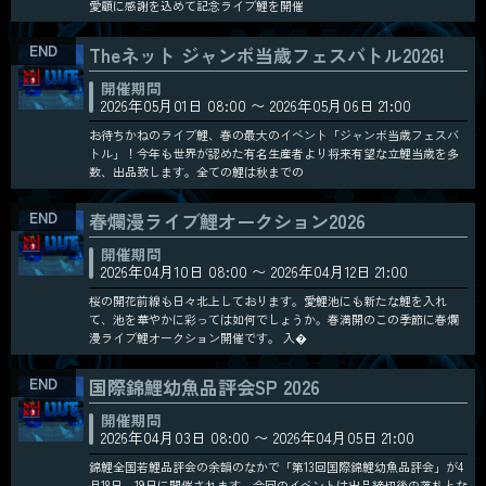
愛顧に感謝を込めて記念ライブ鯉を開催
Theネット ジャンボ当歳フェスバトル2026!
開催期間
2026年05月01日 08:00 〜 2026年05月06日 21:00
お待ちかねのライブ鯉、春の最大のイベント「ジャンボ当歳フェスバ
トル」！今年も世界が認めた有名生産者より将来有望な立鯉当歳を多
数、出品致します。全ての鯉は秋までの
春爛漫ライブ鯉オークション2026
開催期間
2026年04月10日 08:00 〜 2026年04月12日 21:00
桜の開花前線も日々北上しております。愛鯉池にも新たな鯉を入れ
て、池を華やかに彩っては如何でしょうか。春満開のこの季節に春爛
漫ライブ鯉オークション開催です。 入�
国際錦鯉幼魚品評会SP 2026
開催期間
2026年04月03日 08:00 〜 2026年04月05日 21:00
錦鯉全国若鯉品評会の余韻のなかで「第13回国際錦鯉幼魚品評会」が4
月18日～19日に開催されます。今回のイベントは出品締切後の落札とな